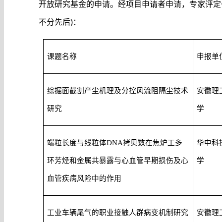
开放研究基金的申请。经项目申请者申请，专家评定
不分先后)：
课题名称
申报单
综掘面截割产尘机理及分控风流阻隔尘技术
安徽理
研究
学
端粒长度与线粒体DNA拷贝数在焦炉工多
华中科
环芳烃和金属共暴露与心血管早期损伤及心
学
血管疾病风险中的作用
工业车辆尾气的职业接触人群病变机制研究
安徽理