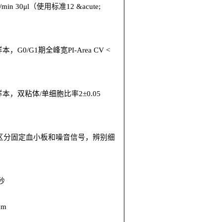
/min
30μl
（使用标准
12 &acute;
样本，
G0/G1
期全峰宽
PI-Area CV <
样本，双粘体
/
单细胞比率
2±0.05
区分固定血小板和噪音信号，辨别细
秒
μm