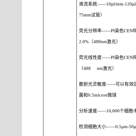
液流系统
——10μl/min-120μl
75mm
试管）
荧光分辨率
——PI
染色
CEN
2.0%
（
488nm
激光）
荧光线性度
——PI
染色
CEN
（
488 nm
激光）
散射光灵敏度
——
可以有效
菌和
0.5micron
微球
分析速度
——10,000
个细胞
/
检测细胞大小
——0.5μm-50